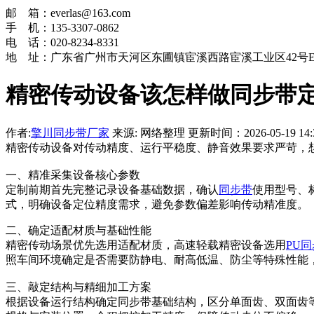
邮 箱：everlas@163.com
手 机：135-3307-0862
电 话：020-8234-8331
地 址：广东省广州市天河区东圃镇宦溪西路宦溪工业区42号
精密传动设备该怎样做同步带
作者:
擎川同步带厂家
来源: 网络整理 更新时间：2026-05-19 14:3
精密传动设备对传动精度、运行平稳度、静音效果要求严苛，
一、精准采集设备核心参数
定制前期首先完整记录设备基础数据，确认
同步带
使用型号、
式，明确设备定位精度需求，避免参数偏差影响传动精准度。
二、确定适配材质与基础性能
精密传动场景优先选用适配材质，高速轻载精密设备选用
PU
照车间环境确定是否需要防静电、耐高低温、防尘等特殊性能
三、敲定结构与精细加工方案
根据设备运行结构确定同步带基础结构，区分单面齿、双面齿