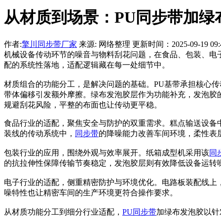
从材质到场景：PU同步带加绿
作者:
擎川同步带厂家
来源: 网络整理 更新时间：2025-09-19 09:4
机械设备传动环节的噪音与物料刮花问题，在食品、包装、电
配的系统性落地，适配逻辑藏在每一处细节中。
材质组合的功能分工，是解决问题的基础。PU基带承担核心
带体偏移引发额外摩擦。绿布发泡胶层作为功能补充，发泡胶
规避刮花风险，平整的布面也让传动更平稳。
食品行业的适配，聚焦安全与防护的双重需求。糕点输送设备中
装线的传动系统中，
同步带
的降噪能力改善车间环境，柔性表
包装行业的应用，围绕外观与效率展开。纸箱成型机采用该
同
的抗拉伸性保障传输节奏稳定，发泡胶层则有效降低设备运转
电子行业的适配，侧重精密防护与环境优化。电路板装配线上
噪特性也让精密车间的生产环境更符合操作要求。
从材质功能分工到细分行业适配，
PU同步带
加绿布发泡胶以针