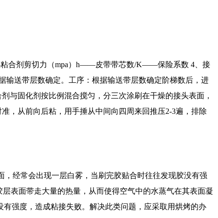
——粘合剂剪切力（mpa）h——皮带带芯数/K——保险系数 4、接
根据输送带层数确定。工序：根据输送带层数确定阶梯数后，进
合剂与固化剂按比例混合搅匀，分三次涂刷在干燥的接头表面，
准，从前向后粘，用手捶从中间向四周来回推压2-3遍，排除
表面，经常会出现一层白雾，当刷完胶贴合时往往发现胶没有强
胶层表面带走大量的热量，从而使得空气中的水蒸气在其表面凝
没有强度，造成粘接失败。解决此类问题，应采取用烘烤的办