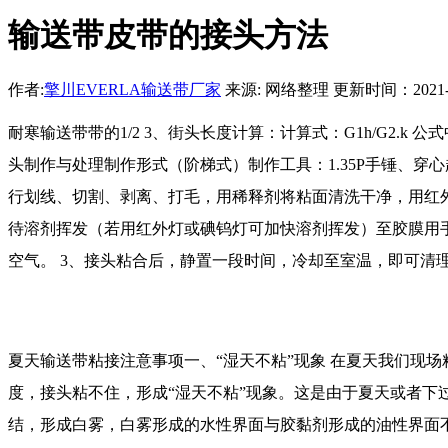
输送带皮带的接头方法
作者:
擎川EVERLA输送带厂家
来源: 网络整理 更新时间：2021-07-
耐寒输送带带的1/2 3、街头长度计算：计算式：G1h/G2.k
头制作与处理制作形式（阶梯式）制作工具：1.35P手锤、
行划线、切割、剥离、打毛，用稀释剂将粘面清洗干净，用红
待溶剂挥发（若用红外灯或碘钨灯可加快溶剂挥发）至胶膜用手
空气。 3、接头粘合后，静置一段时间，冷却至室温，即可清
夏天输送带粘接注意事项一、“湿天不粘”现象 在夏天我们现
度，接头粘不住，形成“湿天不粘”现象。这是由于夏天或者
结，形成白雾，白雾形成的水性界面与胶黏剂形成的油性界面