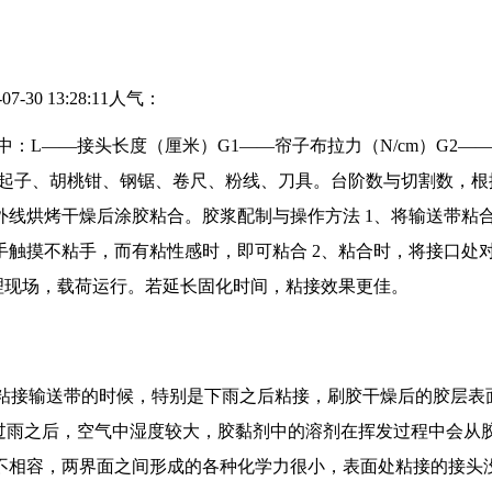
30 13:28:11
人气：
 公式中：L——接头长度（厘米）G1——帘子布拉力（N/cm）G2
穿心起子、胡桃钳、钢锯、卷尺、粉线、刀具。台阶数与切割数，
外线烘烤干燥后涂胶粘合。胶浆配制与操作方法 1、将输送带粘
触摸不粘手，而有粘性感时，即可粘合 2、粘合时，将接口处对
理现场，载荷运行。若延长固化时间，粘接效果更佳。
场粘接输送带的时候，特别是下雨之后粘接，刷胶干燥后的胶层
下过雨之后，空气中湿度较大，胶黏剂中的溶剂在挥发过程中会从
不相容，两界面之间形成的各种化学力很小，表面处粘接的接头